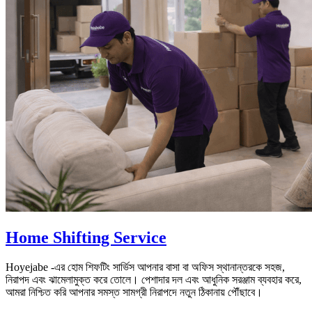
Home Shifting Service
Hoyejabe -এর হোম শিফটিং সার্ভিস আপনার বাসা বা অফিস স্থানান্তরকে সহজ,
নিরাপদ এবং ঝামেলামুক্ত করে তোলে। পেশাদার দল এবং আধুনিক সরঞ্জাম ব্যবহার করে,
আমরা নিশ্চিত করি আপনার সমস্ত সামগ্রী নিরাপদে নতুন ঠিকানায় পৌঁছাবে।